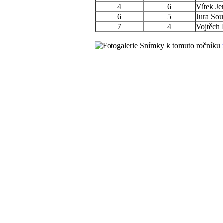
4
6
Vítek Je
6
5
Jura So
7
4
Vojtěch
Snímky k tomuto ročníku