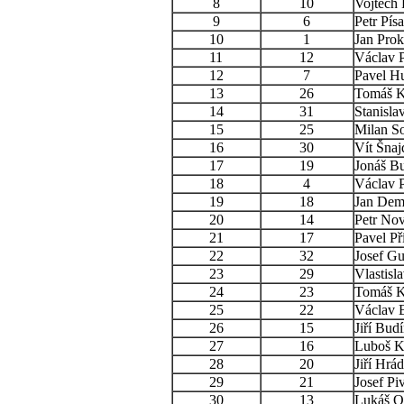
8
10
Vojtěch 
9
6
Petr Písa
10
1
Jan Prok
11
12
Václav 
12
7
Pavel Hu
13
26
Tomáš K
14
31
Stanisla
15
25
Milan So
16
30
Vít Šnaj
17
19
Jonáš B
18
4
Václav 
19
18
Jan Dem
20
14
Petr No
21
17
Pavel Př
22
32
Josef Gu
23
29
Vlastisl
24
23
Tomáš 
25
22
Václav 
26
15
Jiří Bud
27
16
Luboš K
28
20
Jiří Hrá
29
21
Josef Pi
30
13
Lukáš O