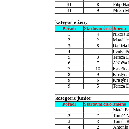
31
8
Filip Ha
31
9
Milan M
kategorie ženy
Pořadí
Startovní číslo
Jméno
1
4
Nikola 
2
2
Magdale
3
8
Daniela 
4
1
Lenka P
5
3
Tereza 
6
7
Alžběta
7
10
Kateřina
8
9
Kristýna
9
6
Kristýn
9
5
Tereza 
kategorie junior
Pořadí
Startovní číslo
Jméno
1
1
Matěj Pe
2
7
Tomáš M
3
3
Tomáš B
4
2
Antonín