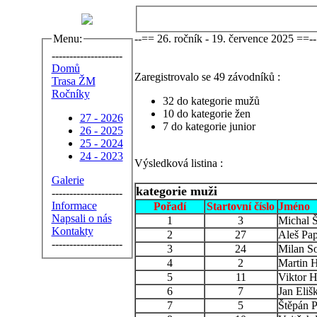
Menu:
--== 26. ročník - 19. července 2025 ==--
--------------------
Domů
Zaregistrovalo se 49 závodníků :
Trasa ŽM
Ročníky
32 do kategorie mužů
10 do kategorie žen
27 - 2026
7 do kategorie junior
26 - 2025
25 - 2024
24 - 2023
Výsledková listina :
Galerie
kategorie muži
--------------------
Informace
Pořadí
Startovní číslo
Jméno
Napsali o nás
1
3
Michal 
Kontakty
2
27
Aleš Pa
--------------------
3
24
Milan S
4
2
Martin 
5
11
Viktor H
6
7
Jan Eliš
7
5
Štěpán 