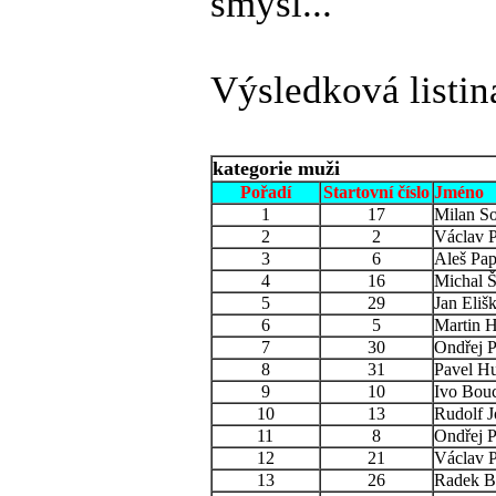
smysl...
Výsledková listina
kategorie muži
Pořadí
Startovní číslo
Jméno
1
17
Milan S
2
2
Václav 
3
6
Aleš Pa
4
16
Michal 
5
29
Jan Eliš
6
5
Martin 
7
30
Ondřej P
8
31
Pavel Hu
9
10
Ivo Bou
10
13
Rudolf J
11
8
Ondřej 
12
21
Václav P
13
26
Radek B