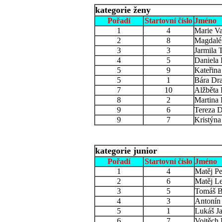
kategorie ženy
Pořadí
Startovní číslo
Jméno
1
4
Marie V
2
8
Magdalé
3
3
Jarmila 
4
5
Daniela 
5
9
Kateřin
5
1
Bára Dr
7
10
Alžběta
8
2
Martina
9
6
Tereza 
9
7
Kristýn
kategorie junior
Pořadí
Startovní číslo
Jméno
1
4
Matěj Pe
2
6
Matěj L
3
5
Tomáš B
4
3
Antonín
5
1
Lukáš J
6
7
Vojtěch