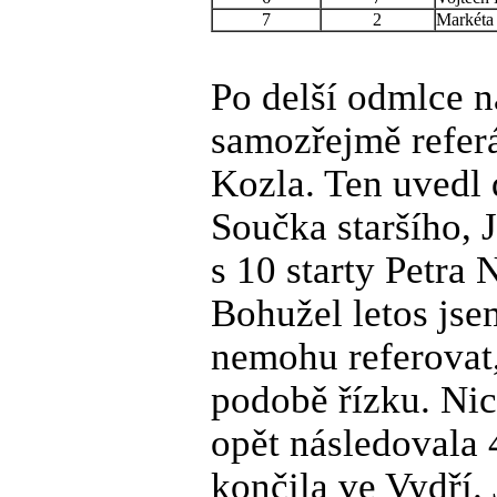
7
2
Markéta
Po delší odmlce n
samozřejmě referá
Kozla. Ten uvedl 
Součka staršího, 
s 10 starty Petra
Bohužel letos jse
nemohu referovat,
podobě řízku. Nic
opět následovala 
končila ve Vydří.