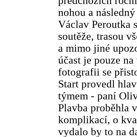
předchozích roční
nohou a následný 
Václav Peroutka s
soutěže, trasou vš
a mimo jiné upozor
účast je pouze na
fotografii se přis
Start provedl hla
týmem - paní Oli
Plavba proběhla v
komplikací, o kva
vydalo by to na da