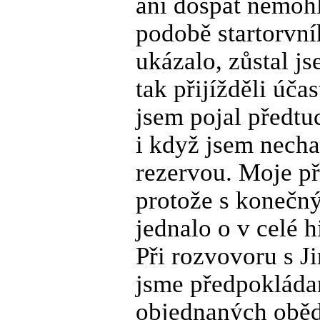
ani dospat nemohl
podobě startorvní
ukázalo, zůstal js
tak přijížděli úča
jsem pojal předtu
i když jsem necha
rezervou. Moje př
protože s konečný
jednalo o v celé h
Při rozvovoru s J
jsme předpokládan
objednaných oběd