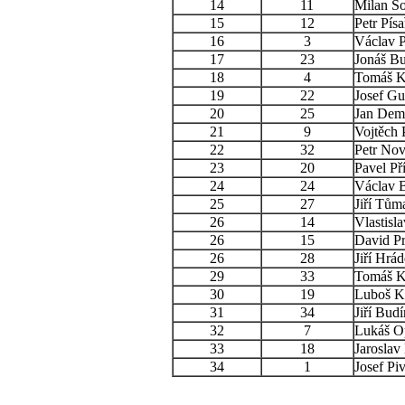
14
11
Milan So
15
12
Petr Písa
16
3
Václav 
17
23
Jonáš B
18
4
Tomáš K
19
22
Josef Gu
20
25
Jan Dem
21
9
Vojtěch 
22
32
Petr No
23
20
Pavel Př
24
24
Václav B
25
27
Jiří Tům
26
14
Vlastisl
26
15
David P
26
28
Jiří Hrá
29
33
Tomáš 
30
19
Luboš K
31
34
Jiří Budí
32
7
Lukáš O
33
18
Jaroslav
34
1
Josef Pi