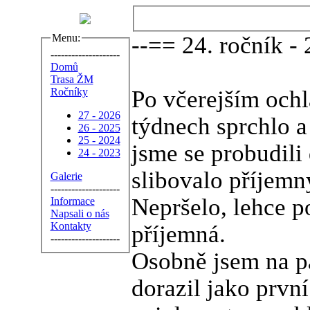
Menu:
--== 24. ročník -
--------------------
Domů
Trasa ŽM
Ročníky
Po včerejším ochl
27 - 2026
týdnech sprchlo a 
26 - 2025
25 - 2024
jsme se probudili
24 - 2023
slibovalo příjemn
Galerie
--------------------
Nepršelo, lehce p
Informace
Napsali o nás
Kontakty
příjemná.
--------------------
Osobně jsem na pa
dorazil jako první