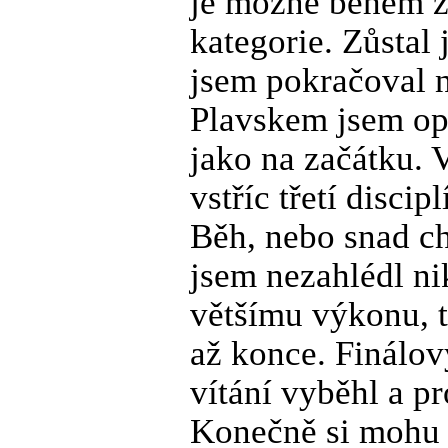
je možné během zá
kategorie. Zůstal
jsem pokračoval n
Plavskem jsem opě
jako na začátku. 
vstříc třetí discipl
Běh, nebo snad ch
jsem nezahlédl n
většímu výkonu, t
až konce. Finálov
vítání vyběhl a p
Konečně si mohu 