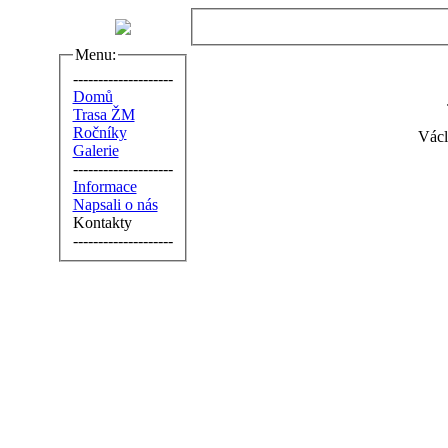
Menu:
--------------------
Domů
Trasa ŽM
Ročníky
Václ
Galerie
--------------------
Informace
Napsali o nás
Kontakty
--------------------