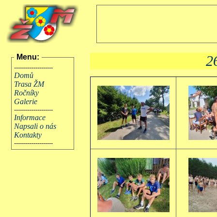
Menu:
2
--------------------
Domů
Trasa ŽM
Ročníky
Galerie
--------------------
Informace
Napsali o nás
Kontakty
--------------------